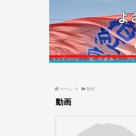
よ
トップ ページ
「紅」の 歩 み
プロ
ホーム
動画
動画