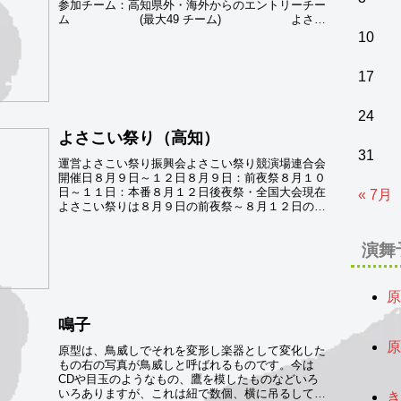
参加チーム：高知県外・海外からのエントリーチー
ム (最大49 チーム) よさこ
い祭り本番受賞チーム (22 チー...
10
17
24
よさこい祭り（高知）
31
運営よさこい祭り振興会よさこい祭り競演場連合会
開催日８月９日～１２日８月９日：前夜祭８月１０
日～１１日：本番８月１２日後夜祭・全国大会現在
« 7月
よさこい祭りは８月９日の前夜祭～８月１２日の後
夜祭までです。よさこい祭り全国大会は、８月１２
日です。前...
演舞
原
2
鳴子
原
原型は、鳥威しでそれを変形し楽器として変化した
もの右の写真が鳥威しと呼ばれるものです。今は
2
CDや目玉のようなもの、鷹を模したものなどいろ
いろありますが、これは紐で数個、横に吊るして、
き