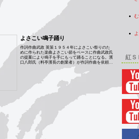
その紐に鳥が乗ったら、揺れて音が出るというもの
2
です。時代劇...
む
2
よ
よさこい鳴子踊り
2
作詞作曲武政 英策１９５４年によさこい祭りのた
めに作られた楽曲よさこい節をベースに作曲武政氏
紅Ｓ
の提案により鳴子を手にもって踊ることになる。濱
口八郎氏（料亭濱長の創業者）が作詞作曲を依頼し
たのが1954年6月25日（金）7月1日から練習の為、
５...