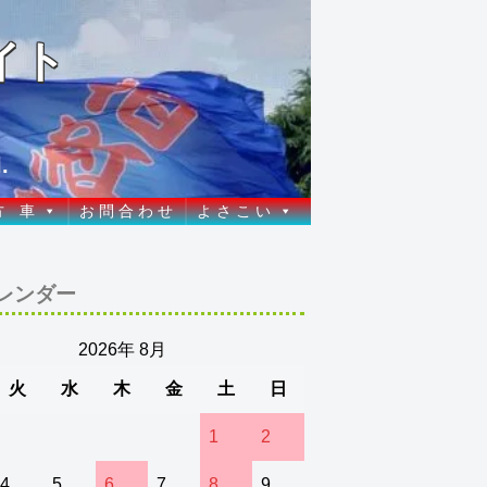
イト
.
方 車
お 問 合 わ せ
よ さ こ い
レンダー
2026年 8月
火
水
木
金
土
日
1
2
4
5
6
7
8
9