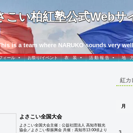
さこい柏紅塾公式Webサ
This is a team where NARUKO sounds very well
フィール
お祭り/イベント
衣 装
活 動 報 告
地 
紅カ
月
よさこい全国大会
よさこい全国大会主催：公益社団法人 高知市観光
協会／よさこい祭振興会 共催：高知市13:00頃より
3