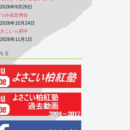
026年9月26日
つみ会定例会
026年10月24日
さこい㏌府中
026年11月1日
ＮＳ