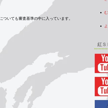
2
む
についても審査基準の中に入っています。
2
よ
2
紅Ｓ