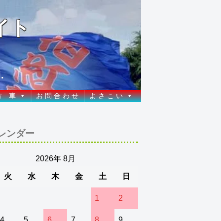
イト
.
方 車
お 問 合 わ せ
よ さ こ い
レンダー
2026年 8月
火
水
木
金
土
日
1
2
4
5
6
7
8
9