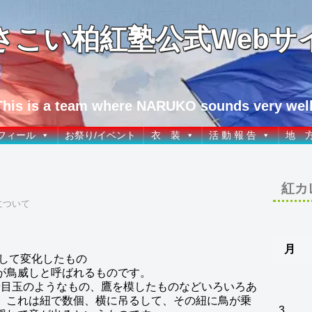
さこい柏紅塾公式Webサ
This is a team where NARUKO sounds very well
フィール
お祭り/イベント
衣 装
活 動 報 告
地 
紅カ
について
月
して変化したもの
が鳥威しと呼ばれるものです。
や目玉のようなもの、鷹を模したものなどいろいろあ
、これは紐で数個、横に吊るして、その紐に鳥が乗
3