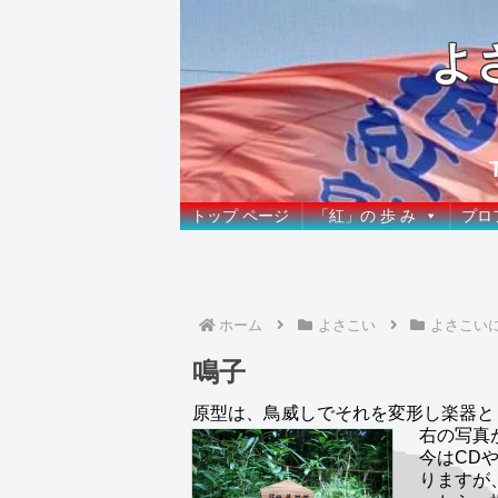
よ
トップ ページ
「紅」の 歩 み
プロ
ホーム
よさこい
よさこい
鳴子
原型は、鳥威しでそれを変形し楽器と
右の写真
今はCD
りますが