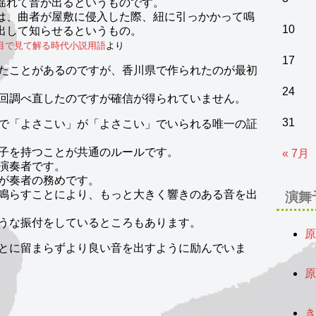
揺れて音が出るというものです。
は、曲者が屋敷に侵入した際、紐に引っかかって鳴
出して知らせるというもの。
10
目で見て解る時代小説用語
より
17
たことがあるのですが、香川県で作られたのが最初
24
回調べ直したのですが確信が得られていません。
で「よさこい」が「よさこい」でいられる唯一の証
31
子を持つことが共通のルールです。
« 7月
演奏者です。
が奏者の務めです。
鳴らすことにより、もっと大きく響きのある音を出
演舞
うな振付をしているところもあります。
原
とに留まらずより良い音を出すように励んでいま
2
原
2
き