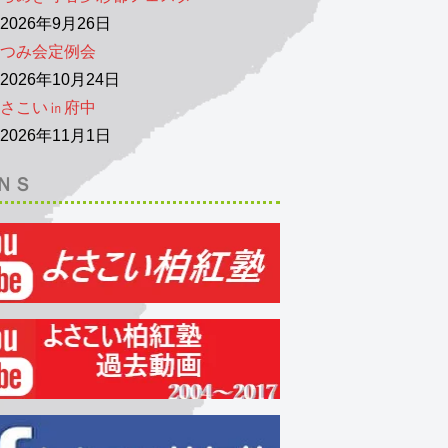
026年9月26日
つみ会定例会
026年10月24日
さこい㏌府中
026年11月1日
ＮＳ