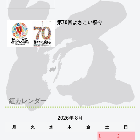
第70回よさこい祭り
紅カレンダー
2026年 8月
月
火
水
木
金
土
日
1
2