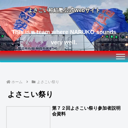
よさこい柏紅塾公式Webサイト
This is a team where NARUKO sounds
very well.
ホーム
よさこい祭り
よさこい祭り
第７２回よさこい祭り参加者説明
会資料