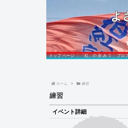
よ
トップ ページ
「紅」の 歩 み
プロ
ホーム
練習
練習
イベント詳細