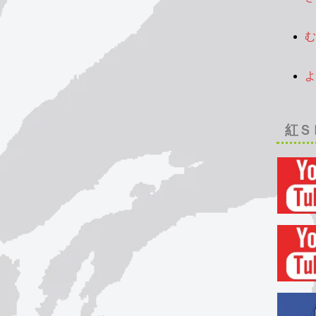
2
む
2
よ
2
紅Ｓ