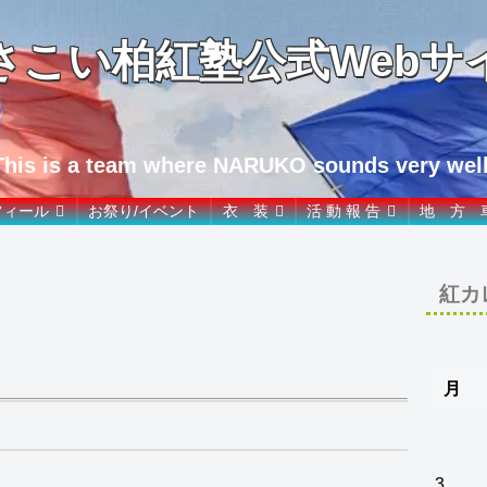
さこい柏紅塾公式Webサ
This is a team where NARUKO sounds very well
フィール
お祭り/イベント
衣 装
活 動 報 告
地 方 
紅カ
月
3