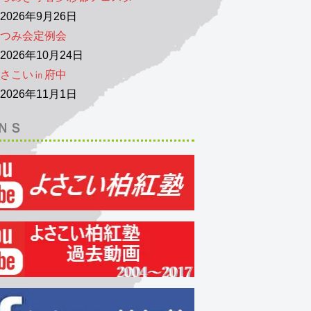
026年9月26日
つみ会定例会
026年10月24日
さこい㏌府中
026年11月1日
ＮＳ