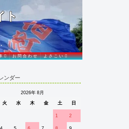
イト
.
車
お 問 合 わ せ
よ さ こ い
レンダー
2026年 8月
火
水
木
金
土
日
1
2
4
5
6
7
8
9