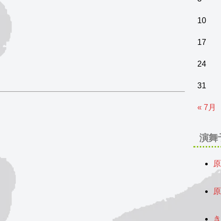
10
17
24
31
« 7月
演舞
原
2
原
2
き