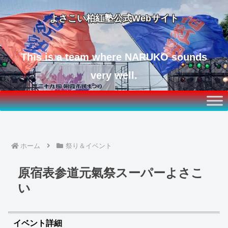
よさこい柏紅塾公式Webサイト
This is a team where NARUKO sounds
very well.
ホーム
祭り＆イベント
原宿表参道元氣祭スーパーよさこ
い
イベント詳細