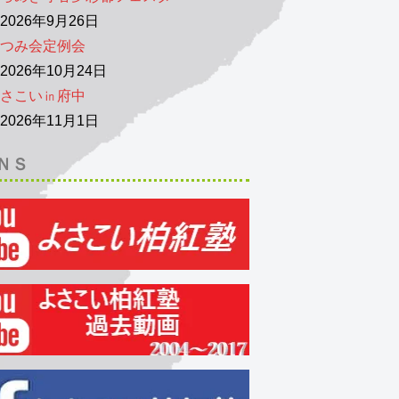
026年9月26日
つみ会定例会
026年10月24日
さこい㏌府中
026年11月1日
ＮＳ