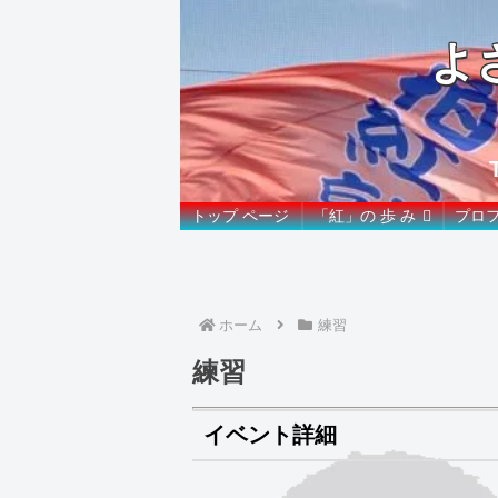
よ
トップ ページ
「紅」の 歩 み
プロ
ホーム
練習
練習
イベント詳細