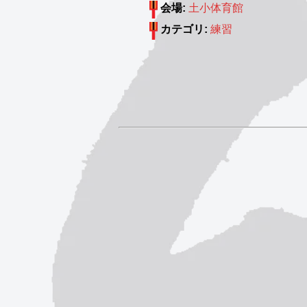
会場:
土小体育館
カテゴリ:
練習