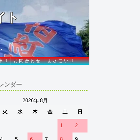
イト
.
車
お 問 合 わ せ
よ さ こ い
レンダー
2026年 8月
火
水
木
金
土
日
1
2
4
5
6
7
8
9