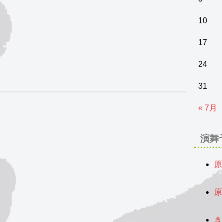
10
17
24
31
« 7月
演舞
原
2
原
2
き