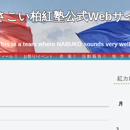
さこい柏紅塾公式Webサ
This is a team where NARUKO sounds very well
フィール
お祭り/イベント
衣 装
活 動 報 告
地 方 
紅カ
月
3