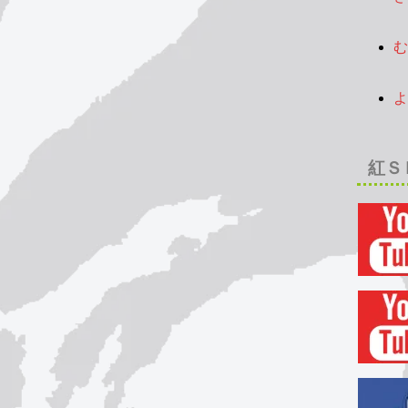
2
む
2
よ
2
紅Ｓ