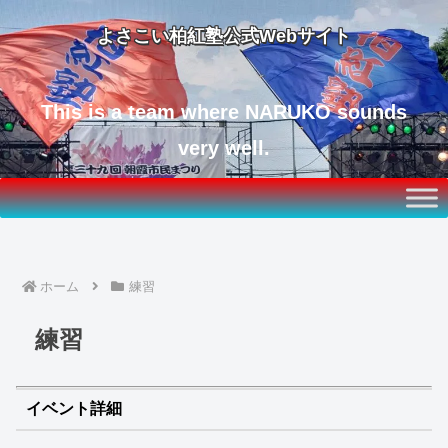
よさこい柏紅塾公式Webサイト
This is a team where NARUKO sounds
very well.
ホーム
練習
練習
イベント詳細