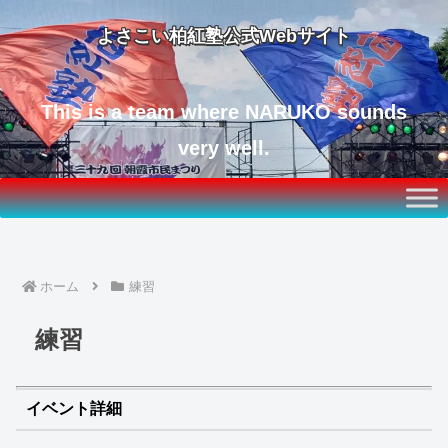
よさこい柏紅塾公式Webサイト
This is a team where NARUKO sounds
very well.
ホーム
練習
練習
イベント詳細