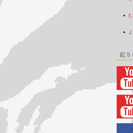
2
む
2
よ
2
紅Ｓ