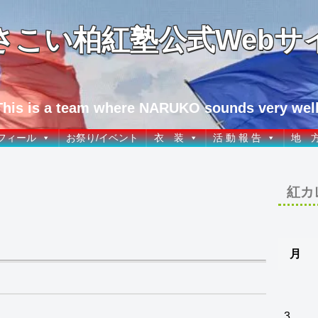
さこい柏紅塾公式Webサ
This is a team where NARUKO sounds very well
フィール
お祭り/イベント
衣 装
活 動 報 告
地 
紅カ
月
3