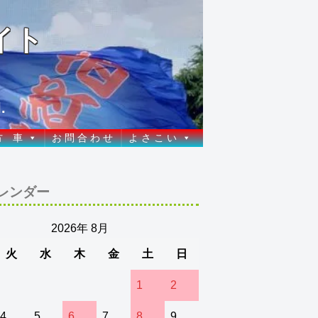
イト
.
方 車
お 問 合 わ せ
よ さ こ い
レンダー
2026年 8月
火
水
木
金
土
日
1
2
4
5
6
7
8
9