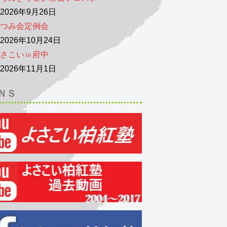
026年9月26日
つみ会定例会
026年10月24日
さこい㏌府中
026年11月1日
ＮＳ