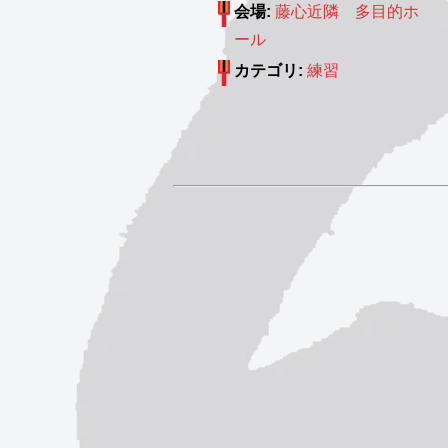
会場:
藤心近隣 多目的ホ
ール
カテゴリ:
練習