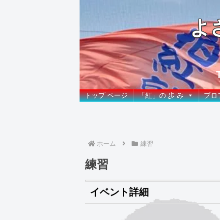
よ
トップ ページ
「紅」の 歩 み
プロ
ホーム
練習
練習
イベント詳細