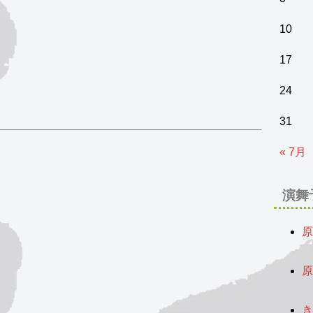
10
17
24
31
« 7月
演舞
原
2
原
2
き