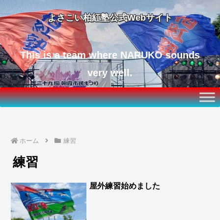
よさこい柏紅塾公式Webサイト
This is a team where NARUKO sounds
very well.
ホーム
練習
練習
屋外練習始めました