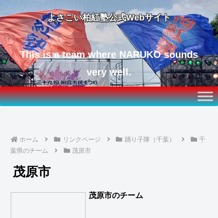
よさこい柏紅塾公式Webサイト
This is a team where NARUKO sounds
very well.
ホーム
リンクページ
踊り子隊（千葉）
千
葉県のチーム
茂原市
茂原市
茂原市のチーム