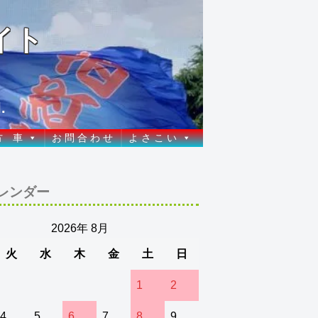
イト
.
方 車
お 問 合 わ せ
よ さ こ い
レンダー
2026年 8月
火
水
木
金
土
日
1
2
4
5
6
7
8
9