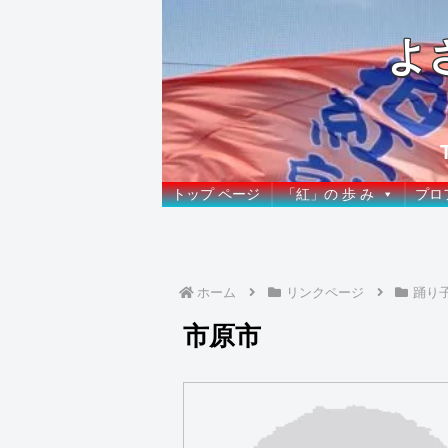
よ
トップ ページ
「紅」の 歩 み
プロ
ホーム
リンクページ
踊り
市原市