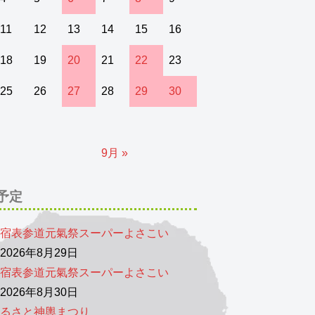
11
12
13
14
15
16
18
19
20
21
22
23
25
26
27
28
29
30
9月 »
予定
宿表参道元氣祭スーパーよさこい
026年8月29日
宿表参道元氣祭スーパーよさこい
026年8月30日
るさと神輿まつり