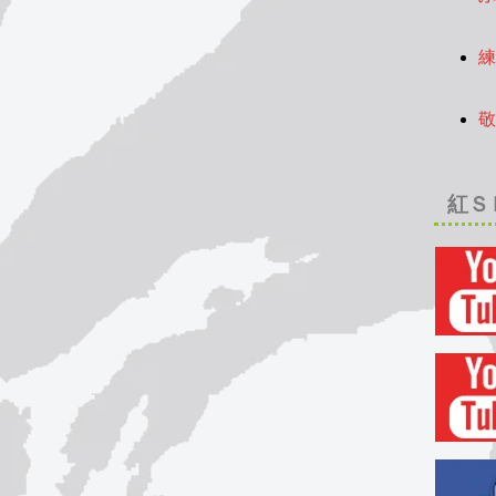
2
練
2
敬
2
紅Ｓ