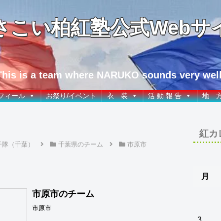
さこい柏紅塾公式Webサ
This is a team where NARUKO sounds very well
フィール
お祭り/イベント
衣 装
活 動 報 告
地 
紅カ
子隊（千葉）
千葉県のチーム
市原市
月
市原市のチーム
市原市
3