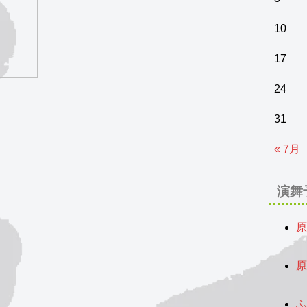
10
17
24
31
« 7月
演舞
原
2
原
2
ふ