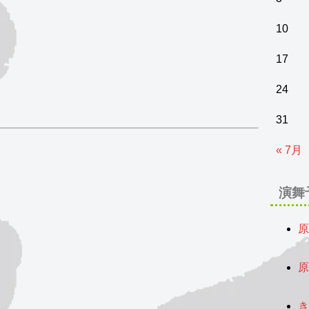
10
17
24
31
« 7月
演舞
原
2
原
2
き