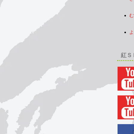
2
む
2
よ
2
紅Ｓ