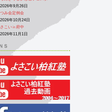
026年9月26日
つみ会定例会
026年10月24日
さこい㏌府中
026年11月1日
ＮＳ