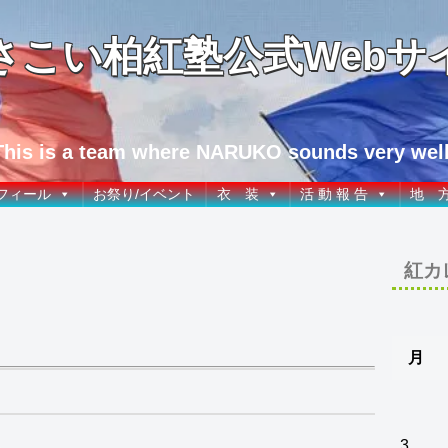
さこい柏紅塾公式Webサ
This is a team where NARUKO sounds very well
フィール
お祭り/イベント
衣 装
活 動 報 告
地 
紅カ
月
3