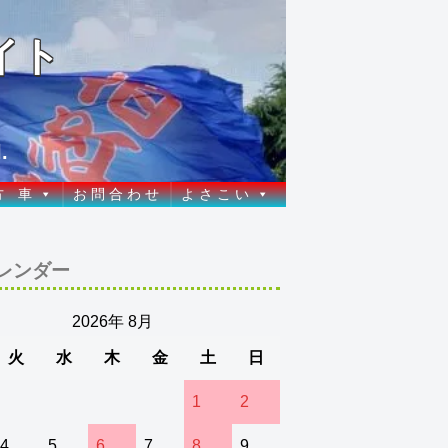
イト
.
方 車
お 問 合 わ せ
よ さ こ い
レンダー
2026年 8月
火
水
木
金
土
日
1
2
4
5
6
7
8
9