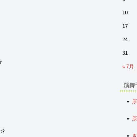
10
17
24
31
分
« 7月
演舞
原
2
原
2
0分
き