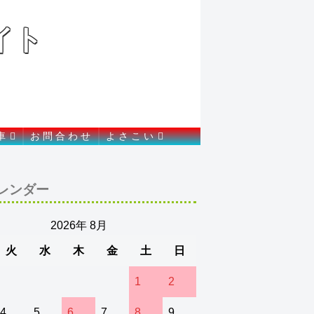
イト
.
車
お 問 合 わ せ
よ さ こ い
レンダー
2026年 8月
火
水
木
金
土
日
1
2
4
5
6
7
8
9