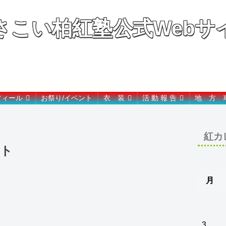
さこい柏紅塾公式Webサ
This is a team where NARUKO sounds very well
フィール
お祭り/イベント
衣 装
活 動 報 告
地 方 
紅カ
ト
月
3