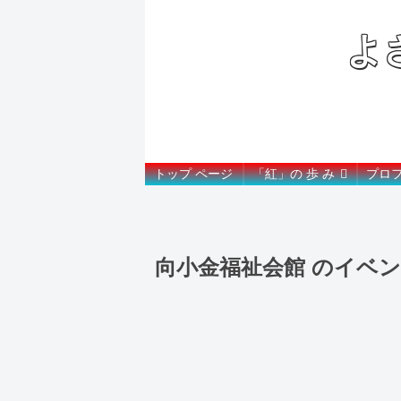
よ
トップ ページ
「紅」の 歩 み
プロ
向小金福祉会館
のイベン