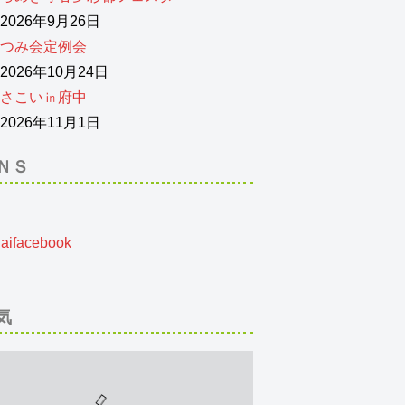
026年9月26日
つみ会定例会
026年10月24日
さこい㏌府中
026年11月1日
ＮＳ
気