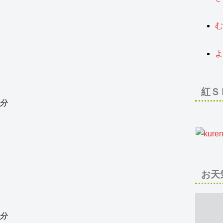
2
む
2
よ
2
紅Ｓ
0分
お天
0分