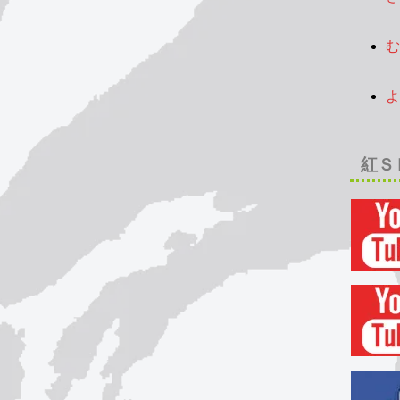
2
む
2
よ
2
紅Ｓ