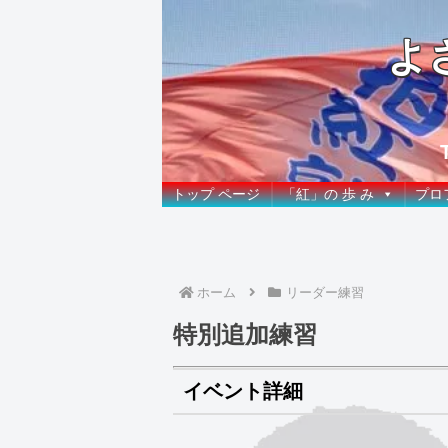
よ
トップ ページ
「紅」の 歩 み
プロ
ホーム
リーダー練習
特別追加練習
イベント詳細