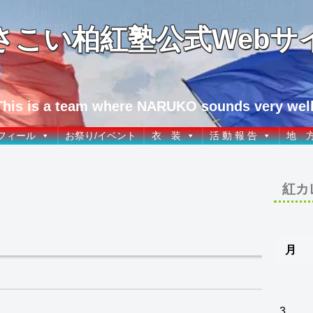
さこい柏紅塾公式Webサ
This is a team where NARUKO sounds very well
フィール
お祭り/イベント
衣 装
活 動 報 告
地 
紅カ
月
3