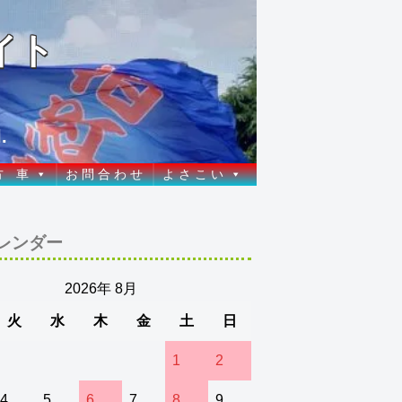
イト
.
方 車
お 問 合 わ せ
よ さ こ い
レンダー
2026年 8月
火
水
木
金
土
日
1
2
4
5
6
7
8
9