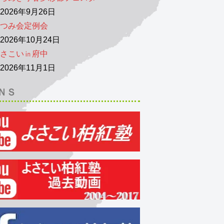
026年9月26日
つみ会定例会
026年10月24日
さこい㏌府中
026年11月1日
ＮＳ