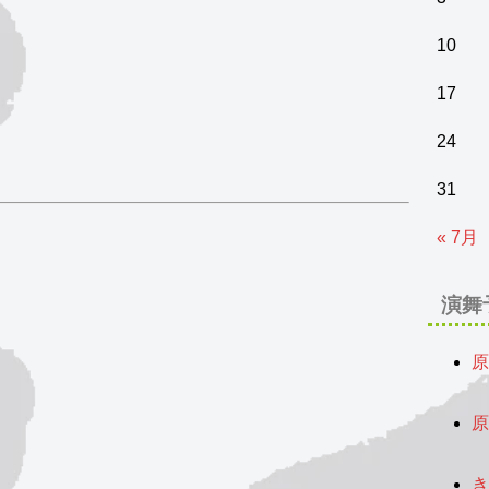
10
17
24
31
« 7月
演舞
原
2
原
2
き