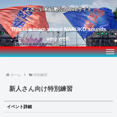
よさこい柏紅塾公式Webサイト
This is a team where NARUKO sounds
very well.
ホーム
特別練習
新人さん向け特別練習
イベント詳細