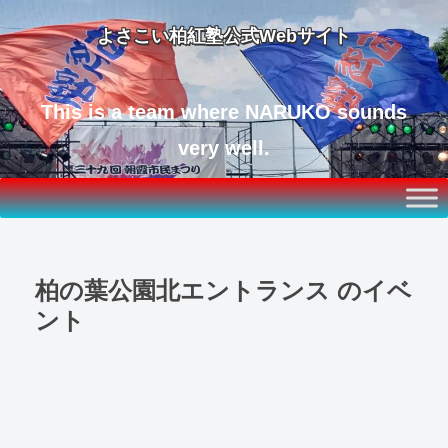
よさこい柏紅塾公式Webサイト
This is a team where NARUKO sounds
very well.
柏の葉公園北エントランス
のイベ
ント