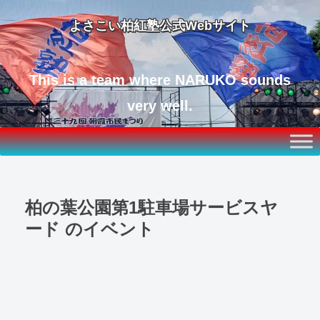
よさこい柏紅塾公式Webサイト
This is a team where NARUKO sounds
very well.
柏の葉公園第1駐車場サービスヤ
ード
のイベント