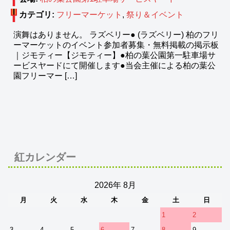
カテゴリ:
フリーマーケット
,
祭り＆イベント
演舞はありません。 ラズベリー● (ラズベリー) 柏のフリ
ーマーケットのイベント参加者募集・無料掲載の掲示板
｜ジモティー【ジモティー】●柏の葉公園第一駐車場サ
ービスヤードにて開催します●当会主催による柏の葉公
園フリーマー […]
紅カレンダー
2026年 8月
月
火
水
木
金
土
日
1
2
3
4
5
6
7
8
9