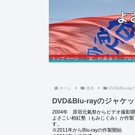
よ
トップ ページ
「紅」の 歩 み
プロ
ホーム
道具
DVD&Blu-r
DVD&Blu-rayのジャケ
2004年 原宿元氣祭からビデオ撮影
よさこい柏紅塾（もみじぐみ）が作製した
す。
※2011年からBlu-rayの作製開始