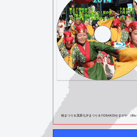
柏まつり＆茂原七夕まつり＆YOSAKOIかまがや （Blu-r