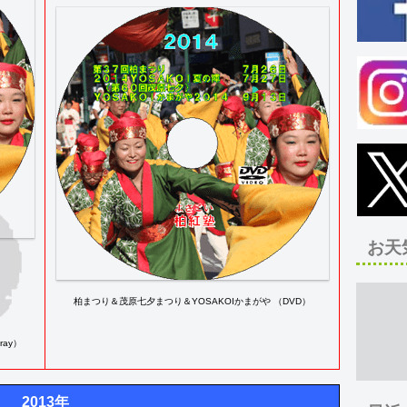
お天
柏まつり＆茂原七夕まつり＆YOSAKOIかまがや （DVD）
ay）
2013年