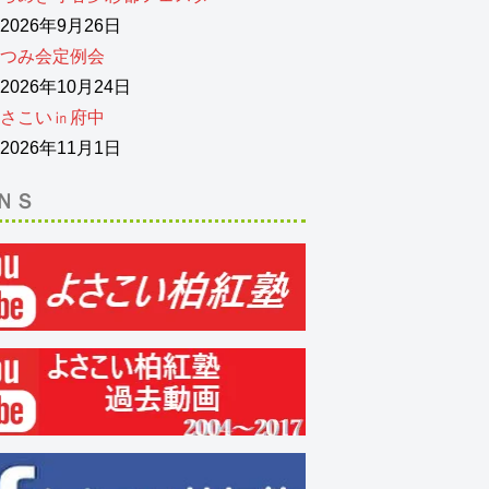
026年9月26日
つみ会定例会
026年10月24日
さこい㏌府中
026年11月1日
ＮＳ