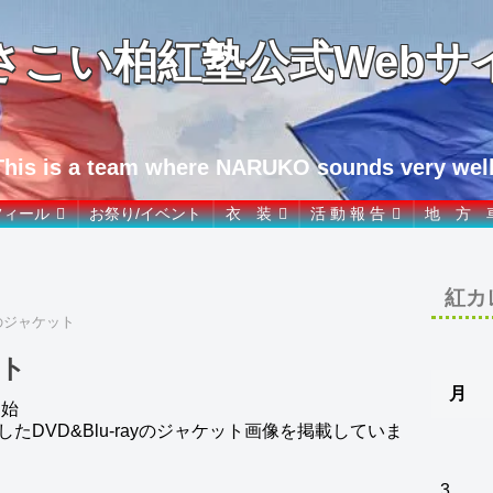
さこい柏紅塾公式Webサ
This is a team where NARUKO sounds very well
フィール
お祭り/イベント
衣 装
活 動 報 告
地 方 
紅カ
ayのジャケット
ット
月
開始
DVD&Blu-rayのジャケット画像を掲載していま
3