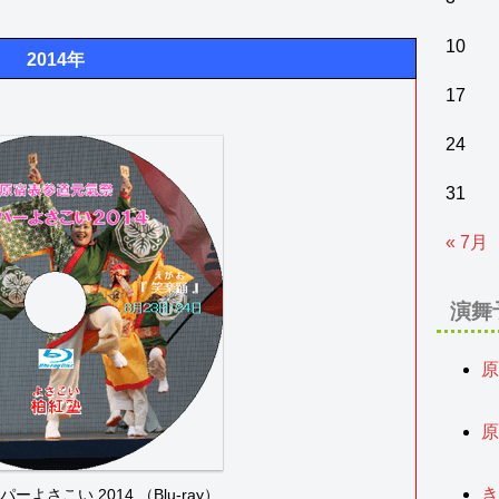
10
2014年
17
24
31
« 7月
演舞
原
2
原
2
よさこい 2014 （Blu-ray）
き