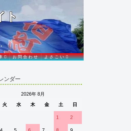
イト
.
車
お 問 合 わ せ
よ さ こ い
レンダー
2026年 8月
火
水
木
金
土
日
1
2
4
5
6
7
8
9