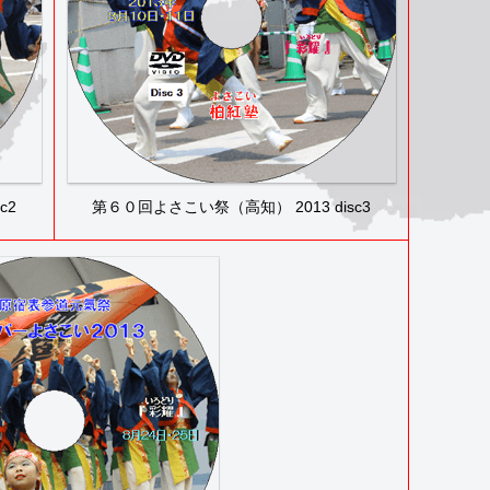
c2
第６０回よさこい祭（高知） 2013 disc3