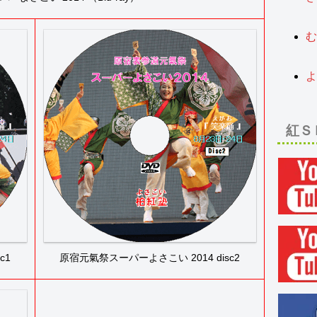
2
む
2
よ
2
紅Ｓ
c1
原宿元氣祭スーパーよさこい 2014 disc2