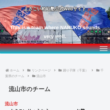
よさこい柏紅塾公式Webサイト
This is a team where NARUKO sounds
very well.
ホーム
リンクページ
踊り子隊（千葉）
千
葉県のチーム
流山市
流山市のチーム
流山市