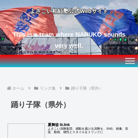
よさこい柏紅塾公式Webサイト
This is a team where NARUKO sounds
very well.
ホーム
リンク集
踊り子隊（県外）
踊り子隊（県外）
夏舞徒 lit.link
よさこい演舞集団、感動を届ける演舞を、SNS、画像、音
楽、動画、個性とスタイルを１リンクに