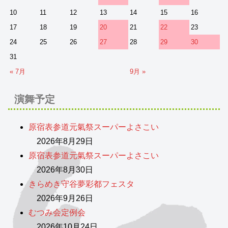
10
11
12
13
14
15
16
17
18
19
20
21
22
23
24
25
26
27
28
29
30
31
« 7月
9月 »
演舞予定
原宿表参道元氣祭スーパーよさこい
2026年8月29日
原宿表参道元氣祭スーパーよさこい
2026年8月30日
きらめき守谷夢彩都フェスタ
2026年9月26日
むつみ会定例会
2026年10月24日