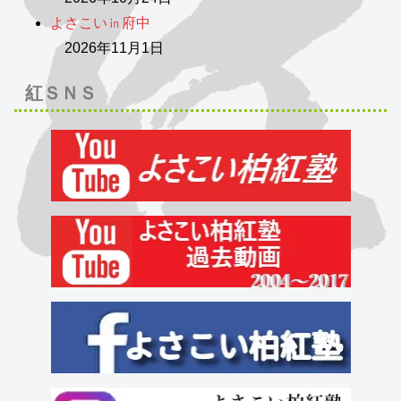
よさこい㏌府中
2026年11月1日
紅ＳＮＳ