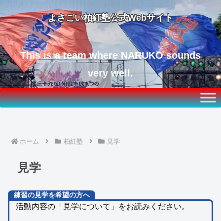
よさこい柏紅塾公式Webサイト
This is a team where NARUKO sounds
very well.
ホーム
柏紅塾
見学
見学
練習の見学を希望の方へ
活動内容の「見学について」をお読みください。