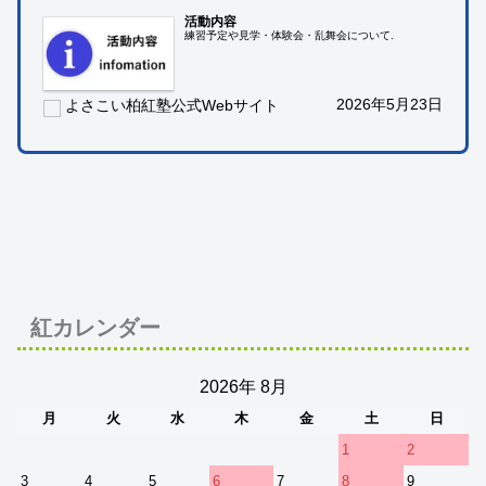
活動内容
練習予定や見学・体験会・乱舞会について.
2026年5月23日
よさこい柏紅塾公式Webサイト
紅カレンダー
2026年 8月
月
火
水
木
金
土
日
1
2
3
4
5
6
7
8
9