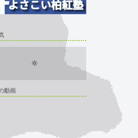
気
の動画