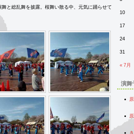
演舞と総乱舞を披露。桜舞い散る中、元気に踊らせて
10
17
24
31
« 7月
演舞
原
2
原
2
き