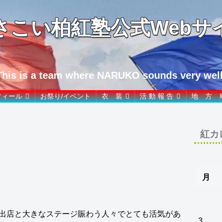
さこい柏紅塾公式Webサ
This is a team where NARUKO sounds very well
フィール
お祭り/イベント
衣 装
活 動 報 告
地 方 
紅カ
月
出店と大きなステージ賑わう人々でとても活気があ
3