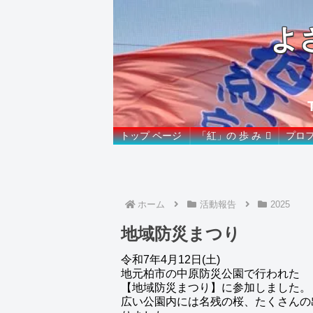
よ
トップ ページ
「紅」の 歩 み
プロ
ホーム
活動報告
2025
地域防災まつり
令和7年4月12日(土)
地元柏市の中原防災公園で行われた
【地域防災まつり】に参加しました。
広い公園内には名残の桜、たくさんの