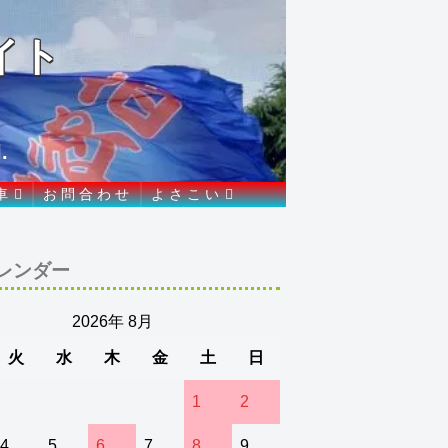
イト
.
車
お 問 合 わ せ
よ さ こ い
レンダー
2026年 8月
火
水
木
金
土
日
1
2
4
5
6
7
8
9