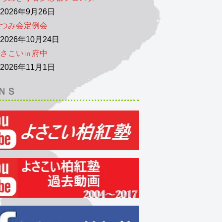
026年9月26日
つみ会定例会
026年10月24日
さこい㏌府中
026年11月1日
ＮＳ