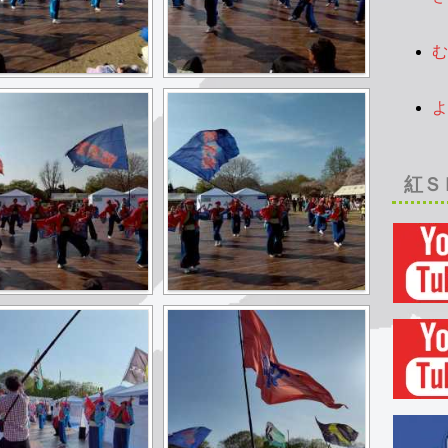
2
む
2
よ
2
紅Ｓ