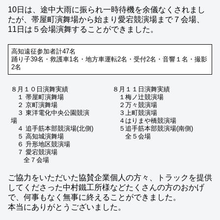
10日は、途中大雨に振られ一時待機を余儀なくされまし
たが、帯屋町演舞場から始まり愛宕競演場まで７会場、
11日は５会場演舞することができました。
高知遠征参加者計47名
踊り子39名・救護車1名・地方車運転2名・受付2名・音響１名・撮影
2名
８月１０日演舞実績
８月１１日演舞実績
１ 帯屋町演舞場
１梅ノ辻競演場
２ 京町演舞場
２万々競演場
３ 東洋電化中央公園競演
３上町競演場
場
４はりまや橋競演場
４ 追手筋本部競演場(北側)
５追手筋本部競演場(南側)
５ 高知城演舞場
全５会場
６ 升形地区競演場
７ 愛宕競演場
全７会場
ご協力をいただいた協賛企業個人の方々、トラックを提供
してくださった中村鐵工所様などたくさんの方のおかげ
で、何事もなく無事に終えることができました。
本当にありがとうございました。