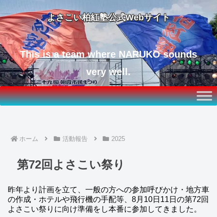
よさこい柏紅塾公式Webサイト
This is a team where NARUKO sounds
very well.
ホーム
活動報告
2025
第72回よさこい祭り
昨年より計画を立て、一般の方への参加呼びかけ・地方車
の作成・ホテルや飛行機の手配等、8月10日11日の第72回
よさこい祭りに向け準備をし本番に参加してきました。