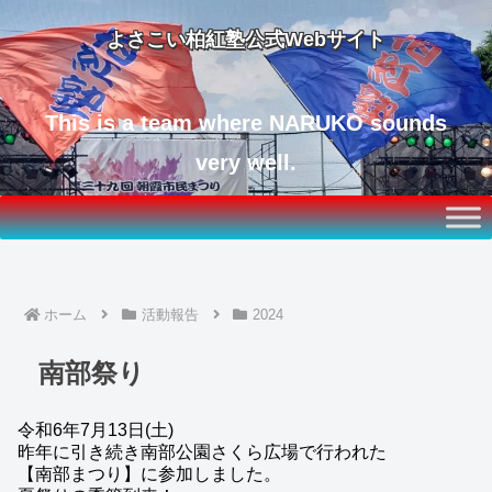
よさこい柏紅塾公式Webサイト
This is a team where NARUKO sounds
very well.
ホーム
活動報告
2024
南部祭り
令和6年7月13日(土)
昨年に引き続き南部公園さくら広場で行われた
【南部まつり】に参加しました。