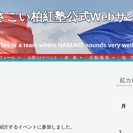
さこい柏紅塾公式Webサ
This is a team where NARUKO sounds very well
フィール
お祭り/イベント
衣 装
活 動 報 告
地 
紅カ
月
紹介するイベントに参加しました。
3