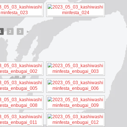
1
2
3
►