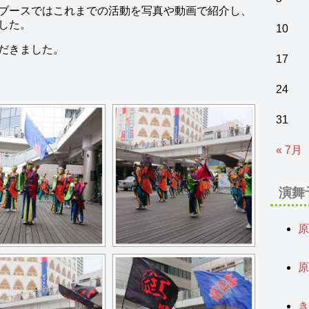
ブースではこれまでの活動を写真や動画で紹介し、
した。
10
だきました。
17
24
31
« 7月
演舞
原
2
原
2
き