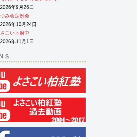
026年9月26日
つみ会定例会
026年10月24日
さこい㏌府中
026年11月1日
ＮＳ