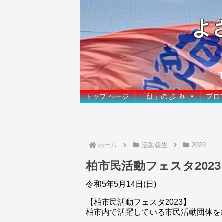
よ
トップ ページ
「紅」の 歩 み
プロ
ホーム
活動報告
2023
柏市民活動フェスタ2023
令和5年5月14日(日)
【柏市民活動フェスタ2023】
柏市内で活躍している市民活動団体を