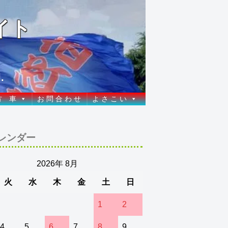
イト
.
方 車
お 問 合 わ せ
よ さ こ い
レンダー
2026年 8月
火
水
木
金
土
日
1
2
4
5
6
7
8
9