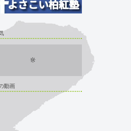
気
の動画