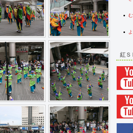
2
む
2
よ
2
紅Ｓ