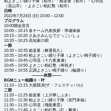
柏よさこい踊り子隊（柏市）・姫楽童（柏市）・心羽流
（流山市）・よさこい柏紅塾（柏市）
日時
2022年7月24日 (日) 10:00～12:00
プログラム
10:00
開会宣言
10:00～
10:15 各チーム代表挨拶・準備体操
10:15～10:20 さあさみんなでどっこいしょ
10:20～10:25 高知家の唄
一部
10:30～10:35 姫楽童（舞運長久）
10:35～10:40 柏よさこい踊り子隊（よさこい鳴子踊り）
10:40～10:45 心羽流（十六夜逢瀬）
10:45～10:50 よさこい柏紅塾（寿祝ぎ）
10:50～10:55 正調よさこい鳴子踊り（輪踊り）
———休憩——–
BGMニュー柏踊り・叶
11:10～11:15 大旗競演(ザ・フェスティバル)
二部
11:20～11:25 姫楽童（上川華しぶき）
11:25～11:30 柏よさこい踊り子隊（笑門来福）
11:30～11:35 心羽流（飛龍乗雲）
11:35～11:40 よさこい柏紅塾（紅・舞進）