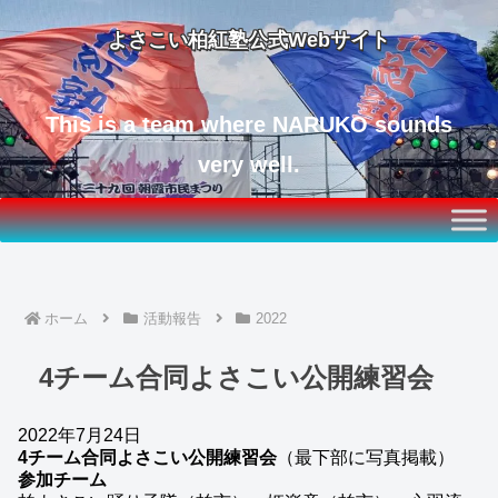
よさこい柏紅塾公式Webサイト
This is a team where NARUKO sounds
very well.
ホーム
活動報告
2022
4チーム合同よさこい公開練習会
2022年7月24日
4チーム合同よさこい公開練習会
（最下部に写真掲載）
参加チーム