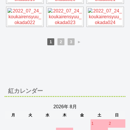
1
2
3
►
紅カレンダー
2026年 8月
月
火
水
木
金
土
日
1
2