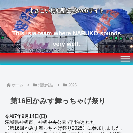
よさこい柏紅塾公式Webサイト
This is a team where NARUKO sounds
very well.
ホーム
活動報告
2025
第16回かみす舞っちゃげ祭り
令和7年9月14日(日)
茨城県神栖市、神栖中央公園で開催された
【第16回かみす舞っちゃげ祭り2025】に参加しました。