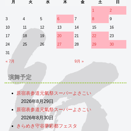
月
火
水
木
金
土
日
1
2
3
4
5
6
7
8
9
10
11
12
13
14
15
16
17
18
19
20
21
22
23
24
25
26
27
28
29
30
31
« 7月
9月 »
演舞予定
原宿表参道元氣祭スーパーよさこい
2026年8月29日
原宿表参道元氣祭スーパーよさこい
2026年8月30日
きらめき守谷夢彩都フェスタ