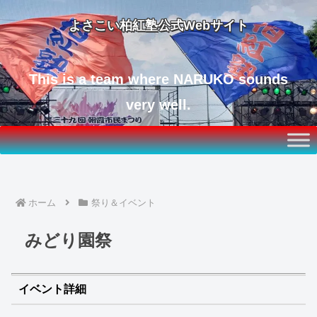
よさこい柏紅塾公式Webサイト
This is a team where NARUKO sounds
very well.
ホーム
祭り＆イベント
みどり園祭
イベント詳細