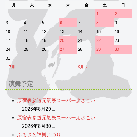
月
火
水
木
金
土
日
1
2
3
4
5
6
7
8
9
10
11
12
13
14
15
16
17
18
19
20
21
22
23
24
25
26
27
28
29
30
31
« 7月
9月 »
演舞予定
原宿表参道元氣祭スーパーよさこい
2026年8月29日
原宿表参道元氣祭スーパーよさこい
2026年8月30日
ふるさと神輿まつり