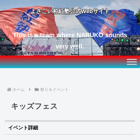
よさこい柏紅塾公式Webサイト
This is a team where NARUKO sounds
very well.
ホーム
祭り＆イベント
キッズフェス
イベント詳細