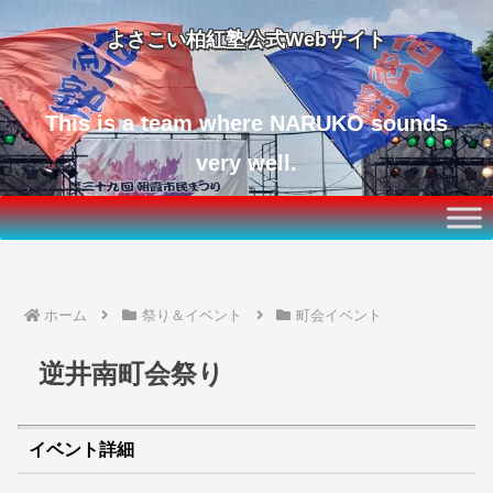
よさこい柏紅塾公式Webサイト
This is a team where NARUKO sounds
very well.
ホーム
祭り＆イベント
町会イベント
逆井南町会祭り
イベント詳細