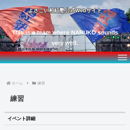
よさこい柏紅塾公式Webサイト
This is a team where NARUKO sounds
very well.
ホーム
練習
練習
イベント詳細