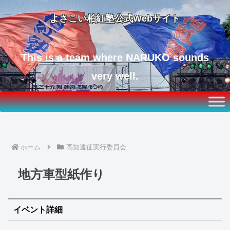
よさこい柏紅塾公式Webサイト
This is a team where NARUKO sounds
very well.
ホーム
高知遠征実行委員会
地方車型紙作り
イベント詳細