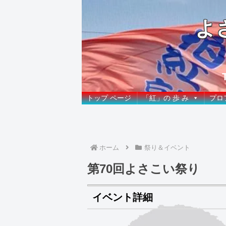
よ
トップ ページ
「紅」の 歩 み
プロ
ホーム
祭り＆イベント
第70回よさこい祭り
イベント詳細