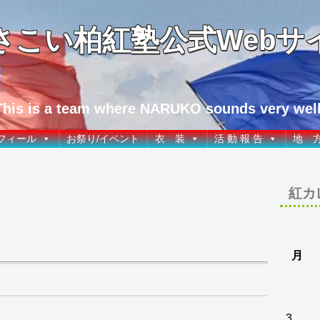
さこい柏紅塾公式Webサ
This is a team where NARUKO sounds very well
フィール
お祭り/イベント
衣 装
活 動 報 告
地 
紅カ
月
3