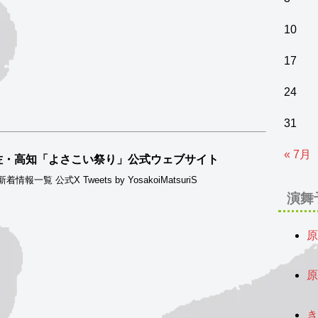
10
17
24
31
« 7月
佐・高知「よさこい祭り」公式ウェブサイト
情報一覧 公式X Tweets by YosakoiMatsuriS
演舞
原
2
原
2
き