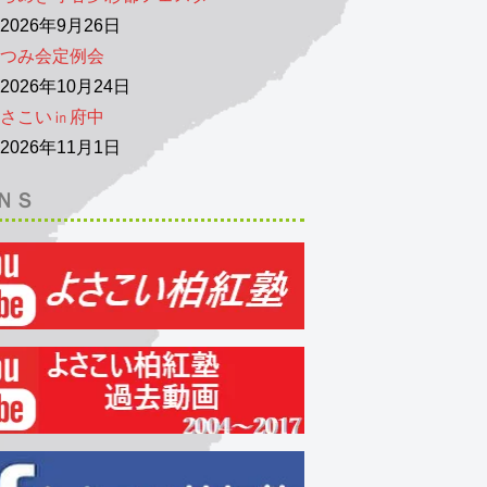
026年9月26日
つみ会定例会
026年10月24日
さこい㏌府中
026年11月1日
ＮＳ