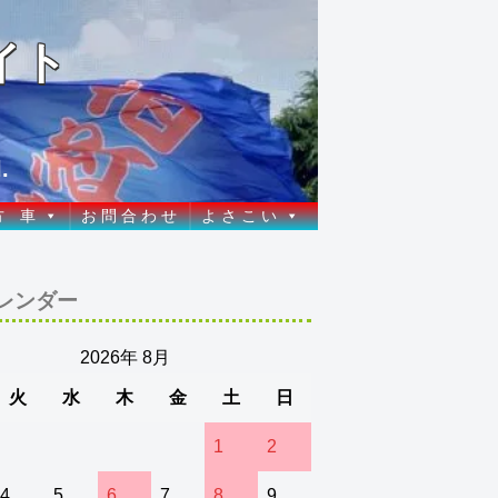
イト
.
方 車
お 問 合 わ せ
よ さ こ い
レンダー
2026年 8月
火
水
木
金
土
日
1
2
4
5
6
7
8
9