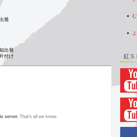
2
む
出発
2
よ
2
知出発
片付け
紅Ｓ