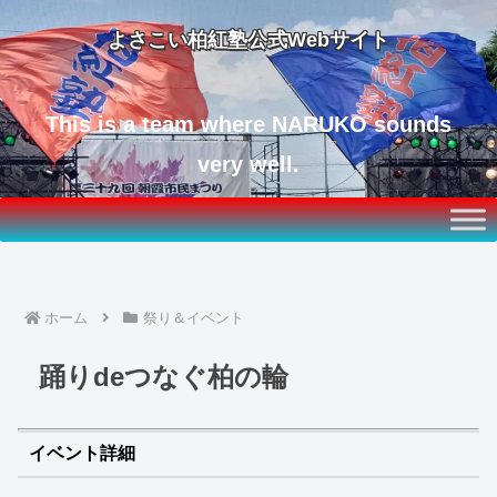
よさこい柏紅塾公式Webサイト
This is a team where NARUKO sounds
very well.
ホーム
祭り＆イベント
踊りdeつなぐ柏の輪
イベント詳細