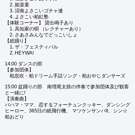
2. 姫楽童
3. 沼南よさこいゴチャ連
4. よさこい柏紅塾
【体験コーナー】 貸出鳴子あり
1. 高知家の唄 （レクチャーあり）
2. さあさみんなでどっこいしょ
【総踊り】
1. ザ・フェスティバル
2. HEYWA!
14:00 ダンスの部
【参加団体】
柏息吹・柏ドリーム手話ソング・柏おやじダンサーズ
15:00 盆踊りの部 南増尾太鼓の伴奏で参加団体及び観客
と一緒に!
【演奏曲】
バハマ・ママ、恋するフォーチュンクッキー、ダンシング
ヒーロー、365日の紙飛行機、 マツケンサンバII、シン☆
柏おどり