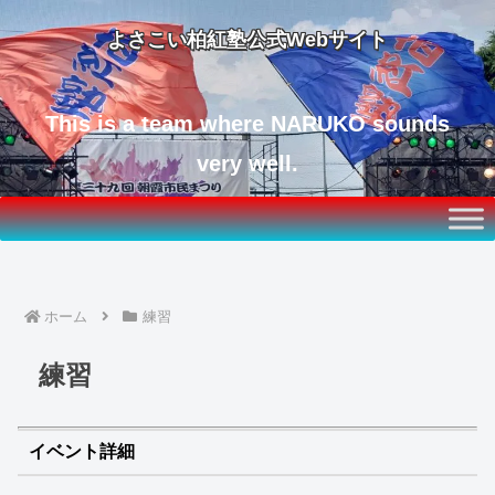
よさこい柏紅塾公式Webサイト
This is a team where NARUKO sounds
very well.
ホーム
練習
練習
イベント詳細