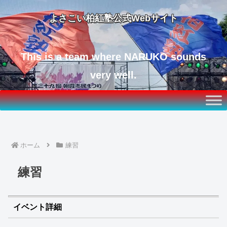
よさこい柏紅塾公式Webサイト
This is a team where NARUKO sounds
very well.
ホーム
練習
練習
イベント詳細