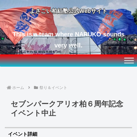
よさこい柏紅塾公式Webサイト
This is a team where NARUKO sounds
very well.
ホーム
祭り＆イベント
セブンパークアリオ柏６周年記念
イベント中止
イベント詳細