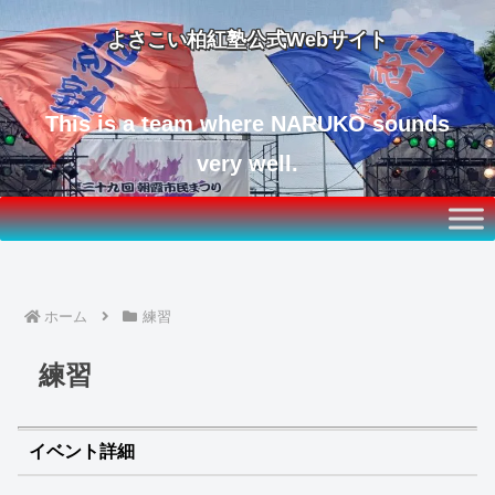
よさこい柏紅塾公式Webサイト
This is a team where NARUKO sounds
very well.
ホーム
練習
練習
イベント詳細