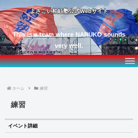
よさこい柏紅塾公式Webサイト
This is a team where NARUKO sounds
very well.
ホーム
練習
練習
イベント詳細