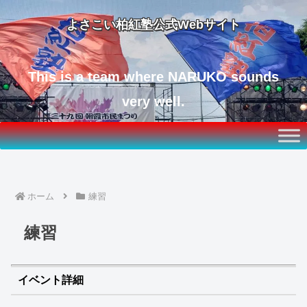
よさこい柏紅塾公式Webサイト
This is a team where NARUKO sounds
very well.
ホーム
練習
練習
イベント詳細