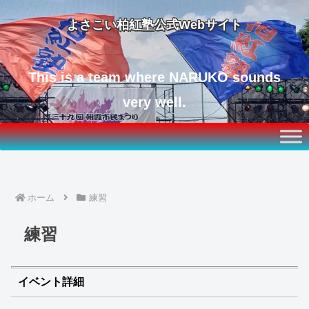
よさこい柏紅塾公式Webサイト
This is a team where NARUKO sounds
very well.
ホーム
練習
練習
イベント詳細