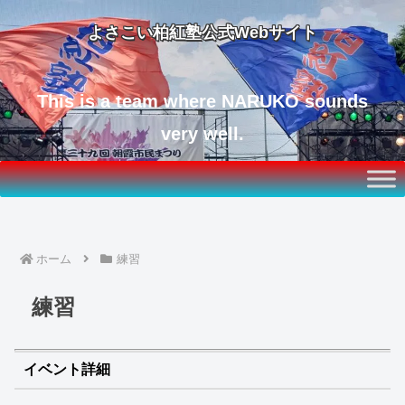
よさこい柏紅塾公式Webサイト
This is a team where NARUKO sounds
very well.
ホーム
練習
練習
イベント詳細