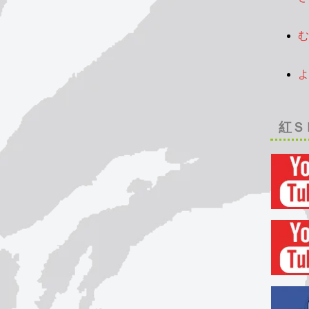
2
む
2
よ
2
紅Ｓ