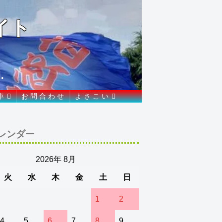
イト
.
車
お 問 合 わ せ
よ さ こ い
レンダー
2026年 8月
火
水
木
金
土
日
1
2
4
5
6
7
8
9