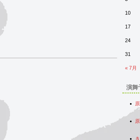
10
17
24
31
« 7月
演舞
原
2
原
2
き