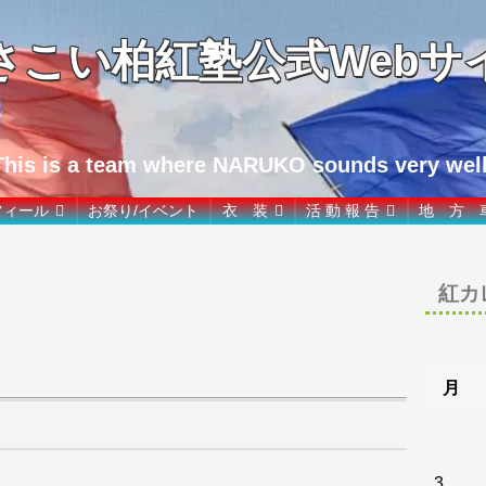
さこい柏紅塾公式Webサ
This is a team where NARUKO sounds very well
フィール
お祭り/イベント
衣 装
活 動 報 告
地 方 
紅カ
月
3