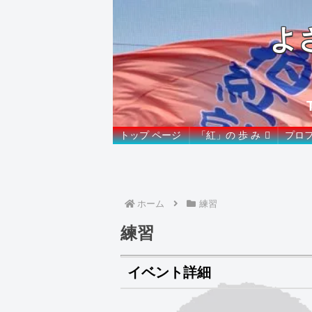
よ
トップ ページ
「紅」の 歩 み
プロ
ホーム
練習
練習
イベント詳細