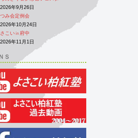
026年9月26日
つみ会定例会
026年10月24日
さこい㏌府中
026年11月1日
ＮＳ