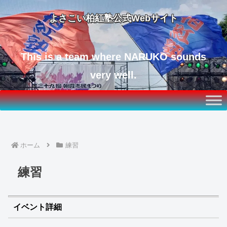
よさこい柏紅塾公式Webサイト
This is a team where NARUKO sounds
very well.
ホーム
練習
練習
イベント詳細