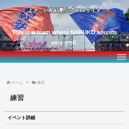
よさこい柏紅塾公式Webサイト
This is a team where NARUKO sounds
very well.
ホーム
練習
練習
イベント詳細