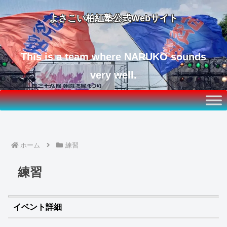
よさこい柏紅塾公式Webサイト
This is a team where NARUKO sounds
very well.
ホーム
練習
練習
イベント詳細