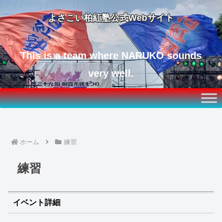
よさこい柏紅塾公式Webサイト
This is a team where NARUKO sounds
very well.
ホーム
練習
練習
イベント詳細