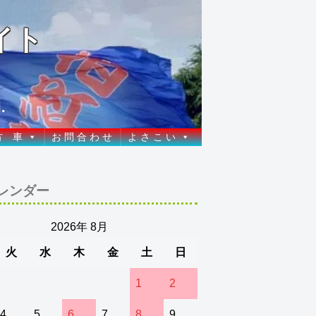
イト
.
方 車
お 問 合 わ せ
よ さ こ い
レンダー
2026年 8月
火
水
木
金
土
日
1
2
4
5
6
7
8
9