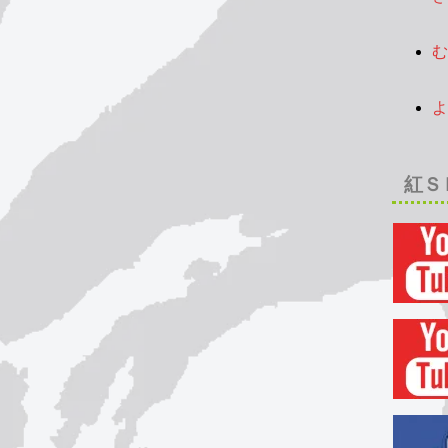
2
む
2
よ
2
紅Ｓ