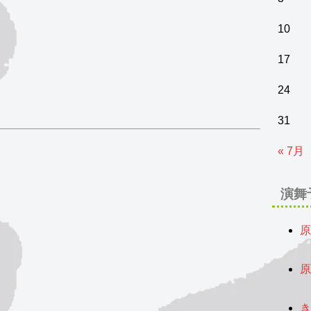
10
17
24
31
« 7月
演舞
原
2
原
2
き