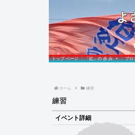
よ
トップ ページ
「紅」の 歩 み
プロ
ホーム
練習
練習
イベント詳細