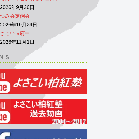
026年9月26日
つみ会定例会
026年10月24日
さこい㏌府中
026年11月1日
ＮＳ