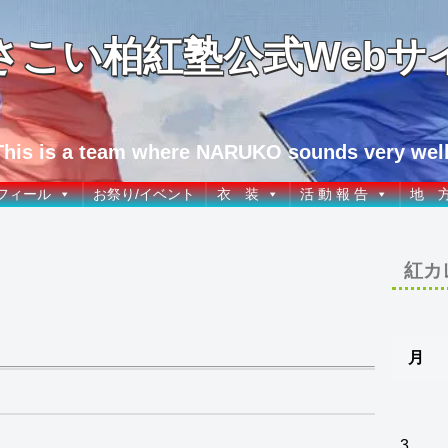
さこい柏紅塾公式Webサ
This is a team where NARUKO sounds very well
フィール
お祭り/イベント
衣 装
活 動 報 告
地 
紅カ
月
3