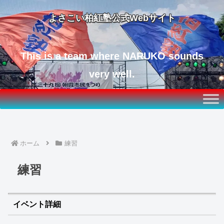
よさこい柏紅塾公式Webサイト
This is a team where NARUKO sounds
very well.
ホーム
練習
練習
イベント詳細